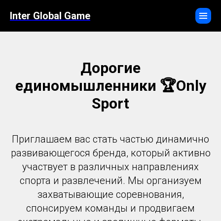
Inter Global Game
Дорогие
единомышленники 🏆Only
Sport
Приглашаем вас стать частью динамично
развивающегося бренда, который активно
участвует в различных направлениях
спорта и развлечений. Мы организуем
захватывающие соревнования,
спонсируем команды и продвигаем