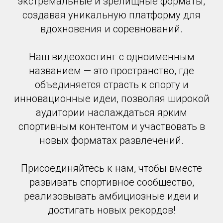
экстремальные и зрелищные форматы,
создавая уникальную платформу для
вдохновения и соревнований.
Наш видеохостинг с одноимённым
названием — это пространство, где
объединяется страсть к спорту и
инновационные идеи, позволяя широкой
аудитории наслаждаться ярким
спортивным контентом и участвовать в
новых форматах развлечений.
Присоединяйтесь к нам, чтобы вместе
развивать спортивное сообщество,
реализовывать амбициозные идеи и
достигать новых рекордов!