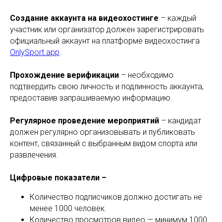
Создание аккаунта на видеохостинге
– каждый
участник или организатор должен зарегистрировать
официальный аккаунт на платформе видеохостинга
OnlySport.app
.
Прохождение верификации
– необходимо
подтвердить свою личность и подлинность аккаунта,
предоставив запрашиваемую информацию.
Регулярное проведение мероприятий
– кандидат
должен регулярно организовывать и публиковать
контент, связанный с выбранным видом спорта или
развлечения.
Цифровые показатели –
Количество подписчиков должно достигать не
менее 1000 человек.
Количество просмотров видео — минимум 1000