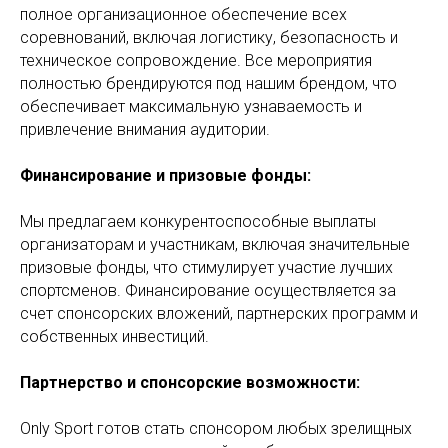
полное организационное обеспечение всех
соревнований, включая логистику, безопасность и
техническое сопровождение. Все мероприятия
полностью брендируются под нашим брендом, что
обеспечивает максимальную узнаваемость и
привлечение внимания аудитории.
Финансирование и призовые фонды:
Мы предлагаем конкурентоспособные выплаты
организаторам и участникам, включая значительные
призовые фонды, что стимулирует участие лучших
спортсменов. Финансирование осуществляется за
счет спонсорских вложений, партнерских программ и
собственных инвестиций.
Партнерство и спонсорские возможности:
Only Sport готов стать спонсором любых зрелищных